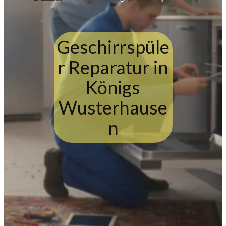
Geschirrspüle
r Reparatur in
Königs
Wusterhause
n